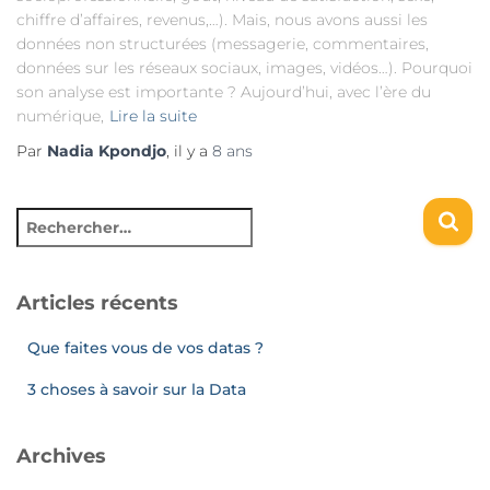
chiffre d’affaires, revenus,…). Mais, nous avons aussi les
données non structurées (messagerie, commentaires,
données sur les réseaux sociaux, images, vidéos…). Pourquoi
son analyse est importante ? Aujourd’hui, avec l’ère du
numérique,
Lire la suite
Par
Nadia Kpondjo
, il y a
8 ans
Articles récents
Que faites vous de vos datas ?
3 choses à savoir sur la Data
Archives